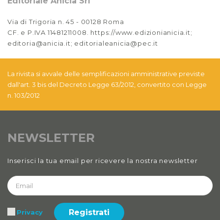
Editoriale Anicia Srl
Via di Trigoria n. 45 - 00128 Roma
CF. e P.IVA 11481211008. https://www.edizionianicia.it;
editoria@anicia.it; editorialeanicia@pec.it
La rivista si avvale delle semplificazioni amministrative previste
dall'art. 3 bis del Decreto Legge 63/2012, convertito con Legge
n. 103/2012
NEWSLETTER
Inserisci la tua email per ricevere la nostra newsletter
Registrati
Privacy