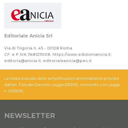
Editoriale Anicia Srl
Via di Trigoria n. 45 - 00128 Roma
CF. e P.IVA 11481211008. https://www.edizionianicia.it;
editoria@anicia.it; editorialeanicia@pec.it
La rivista si avvale delle semplificazioni amministrative previste
dall'art. 3 bis del Decreto Legge 63/2012, convertito con Legge
n. 103/2012
NEWSLETTER