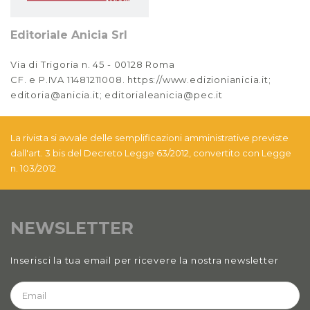
Editoriale Anicia Srl
Via di Trigoria n. 45 - 00128 Roma
CF. e P.IVA 11481211008. https://www.edizionianicia.it;
editoria@anicia.it; editorialeanicia@pec.it
La rivista si avvale delle semplificazioni amministrative previste
dall'art. 3 bis del Decreto Legge 63/2012, convertito con Legge
n. 103/2012
NEWSLETTER
Inserisci la tua email per ricevere la nostra newsletter