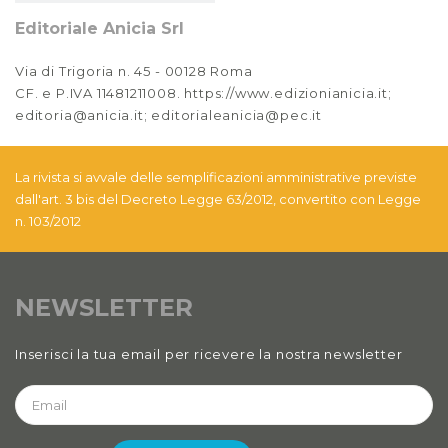
Editoriale Anicia Srl
Via di Trigoria n. 45 - 00128 Roma
CF. e P.IVA 11481211008. https://www.edizionianicia.it;
editoria@anicia.it; editorialeanicia@pec.it
La rivista si avvale delle semplificazioni amministrative previste
dall'art. 3 bis del Decreto Legge 63/2012, convertito con Legge
n. 103/2012
NEWSLETTER
Inserisci la tua email per ricevere la nostra newsletter