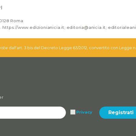
l
 00128 Roma
. https://www.edizionianicia.it; editoria@anicia.it; editorialea
eviste dall'art. 3 bis del Decreto Legge 63/2012, convertito con Legge n
er
Registrati
Privacy