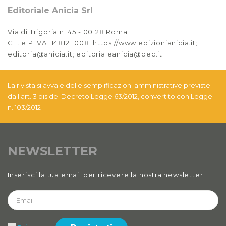
Editoriale Anicia Srl
Via di Trigoria n. 45 - 00128 Roma
CF. e P.IVA 11481211008. https://www.edizionianicia.it;
editoria@anicia.it; editorialeanicia@pec.it
La rivista si avvale delle semplificazioni amministrative previste
dall'art. 3 bis del Decreto Legge 63/2012, convertito con Legge
n. 103/2012
NEWSLETTER
Inserisci la tua email per ricevere la nostra newsletter