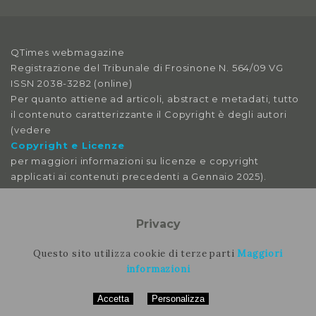
2018
Anno X, Numero 3
QTimes webmagazine
2018
Registrazione del Tribunale di Frosinone N. 564/09 VG
ISSN 2038-3282 (online)
Anno X, Numero 2
Per quanto attiene ad articoli, abstract e metadati, tutto
2018
il contenuto caratterizzante il Copyright è degli autori
(vedere
Anno X, Numero 1
Copyright e Licenze
2018
per maggiori informazioni su licenze e copyright
applicati ai contenuti precedenti a Gennaio 2025).
Anno IX, Numero 4
2017
Le immagini libere da licenza sono tratte da:
pexels
Privacy
Anno IX, Numero 3
pixabay
2017
splitshire
Questo sito utilizza cookie di terze parti
Maggiori
vecteezy
informazioni
Anno IX, Numero 2
2017
Accetta
Personalizza
Per contattare la rimozione contattare il nostro staff