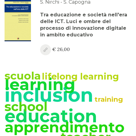
S. Nirchi - S. Capogna
Anno XV, Numero 3
Tra educazione e società nell'era
2023
delle ICT. Luci e ombre del
processo di innovazione digitale
Anno XV, Numero 2
in ambito educativo
2023
€ 26,00
Anno XV, Numero 1
2023 Vol. 2
scuola
lifelong learning
Anno XV
learning
2023 Vol. 1
inclusion
Anno XIV, Numero 4
training
school
2022
education
Anno XIV, Numero 3
apprendimento
2022