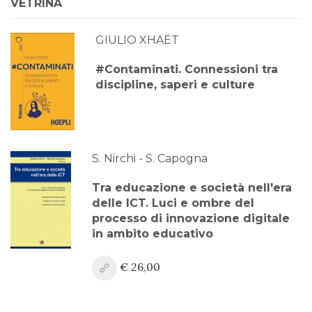
VETRINA
2024
GIULIO XHAËT
Anno XVI, Numero 2
2024
#Contaminati. Connessioni tra
discipline, saperi e culture
Anno XVI, Numero 1
2024
Anno XV, Numero 4
2023
S. Nirchi - S. Capogna
Anno XV, Numero 3
Tra educazione e società nell'era
2023
delle ICT. Luci e ombre del
processo di innovazione digitale
Anno XV, Numero 2
in ambito educativo
2023
€ 26,00
Anno XV, Numero 1
2023 Vol. 2