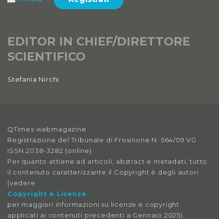
Anno XI, Numero 3
2019
Anno XI, Numero 2
EDITOR IN CHIEF/DIRETTORE
2019
SCIENTIFICO
Anno XI, Numero 1
Stefania Nirchi
2019
Anno X, Numero 4
2018
QTimes webmagazine
Anno X, Numero 3
Registrazione del Tribunale di Frosinone N. 564/09 VG
2018
ISSN 2038-3282 (online)
Per quanto attiene ad articoli, abstract e metadati, tutto
Anno X, Numero 2
il contenuto caratterizzante il Copyright è degli autori
2018
(vedere
Copyright e Licenze
Anno X, Numero 1
per maggiori informazioni su licenze e copyright
2018
applicati ai contenuti precedenti a Gennaio 2025).