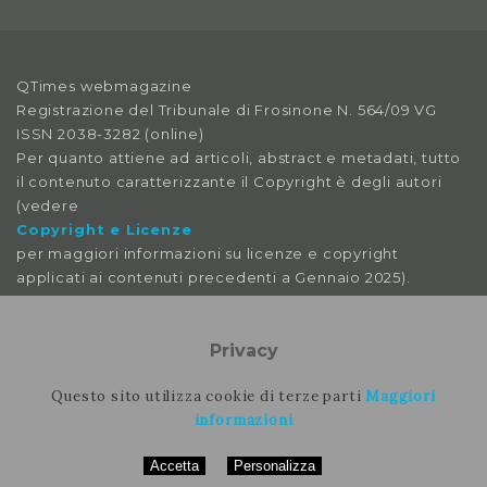
2018
Anno X, Numero 3
QTimes webmagazine
2018
Registrazione del Tribunale di Frosinone N. 564/09 VG
ISSN 2038-3282 (online)
Anno X, Numero 2
Per quanto attiene ad articoli, abstract e metadati, tutto
2018
il contenuto caratterizzante il Copyright è degli autori
(vedere
Anno X, Numero 1
Copyright e Licenze
2018
per maggiori informazioni su licenze e copyright
applicati ai contenuti precedenti a Gennaio 2025).
Anno IX, Numero 4
2017
Le immagini libere da licenza sono tratte da:
pexels
Privacy
Anno IX, Numero 3
pixabay
2017
splitshire
Questo sito utilizza cookie di terze parti
Maggiori
vecteezy
informazioni
Anno IX, Numero 2
Accetta
Personalizza
Per contattare la rimozione contattare il nostro staff
2017