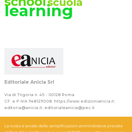
school
scuola
Anno XIV, Numero 2
learning
2022
Anno XIV, Numero 1
2022
Anno XIII, Numero 4
2021
Anno XIII, Numero 3
2021
Editoriale Anicia Srl
Anno XIII, Numero 2
2021
Via di Trigoria n. 45 - 00128 Roma
CF. e P.IVA 11481211008. https://www.edizionianicia.it;
Anno XIII, Numero 1
editoria@anicia.it; editorialeanicia@pec.it
2021
Anno XII, Numero 4
La rivista si avvale delle semplificazioni amministrative previste
2020