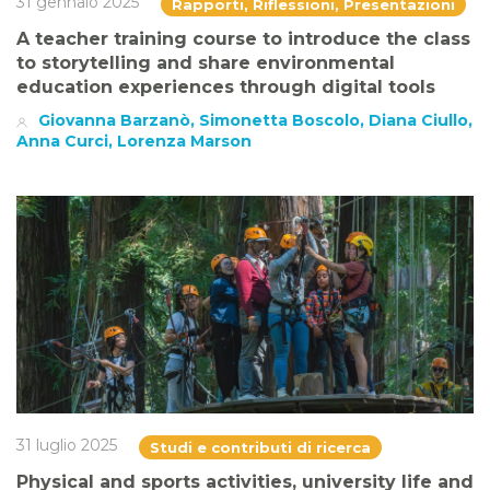
31 gennaio 2025
Rapporti, Riflessioni, Presentazioni
A teacher training course to introduce the class
to storytelling and share environmental
education experiences through digital tools
Giovanna Barzanò, Simonetta Boscolo, Diana Ciullo,
Anna Curci, Lorenza Marson
31 luglio 2025
Studi e contributi di ricerca
Physical and sports activities, university life and