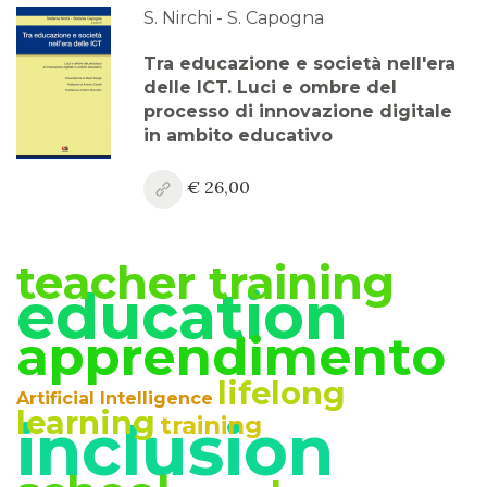
2023
S. Nirchi - S. Capogna
Anno XV, Numero 3
Tra educazione e società nell'era
2023
delle ICT. Luci e ombre del
processo di innovazione digitale
Anno XV, Numero 2
in ambito educativo
2023
€ 26,00
Anno XV, Numero 1
2023 Vol. 2
teacher training
Anno XV
education
2023 Vol. 1
apprendimento
Anno XIV, Numero 4
2022
lifelong
Artificial Intelligence
learning
inclusion
training
Anno XIV, Numero 3
2022