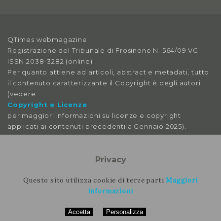
2018
Anno X, Numero 3
QTimes webmagazine
2018
Registrazione del Tribunale di Frosinone N. 564/09 VG
ISSN 2038-3282 (online)
Anno X, Numero 2
Per quanto attiene ad articoli, abstract e metadati, tutto
2018
il contenuto caratterizzante il Copyright è degli autori
(vedere
Anno X, Numero 1
Copyright e Licenze
2018
per maggiori informazioni su licenze e copyright
applicati ai contenuti precedenti a Gennaio 2025).
Anno IX, Numero 4
2017
Le immagini libere da licenza sono tratte da:
pexels
Privacy
Anno IX, Numero 3
pixabay
2017
splitshire
Questo sito utilizza cookie di terze parti
Maggiori
vecteezy
informazioni
Anno IX, Numero 2
Accetta
Personalizza
2017
Per contattare la rimozione contattare il nostro staff