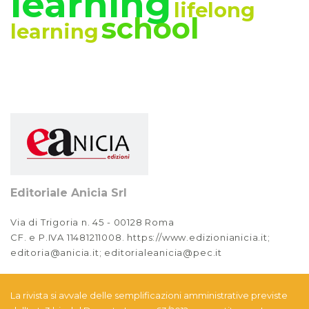
learning
lifelong
Anno XIV, Numero 2
school
2022
learning
Anno XIV, Numero 1
2022
Anno XIII, Numero 4
2021
Anno XIII, Numero 3
2021
Editoriale Anicia Srl
Anno XIII, Numero 2
2021
Via di Trigoria n. 45 - 00128 Roma
CF. e P.IVA 11481211008. https://www.edizionianicia.it;
Anno XIII, Numero 1
editoria@anicia.it; editorialeanicia@pec.it
2021
Anno XII, Numero 4
La rivista si avvale delle semplificazioni amministrative previste
2020