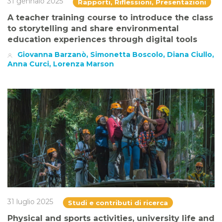
31 gennaio 2025
Rapporti, Riflessioni, Presentazioni
A teacher training course to introduce the class
to storytelling and share environmental
education experiences through digital tools
Giovanna Barzanò, Simonetta Boscolo, Diana Ciullo,
Anna Curci, Lorenza Marson
31 luglio 2025
Studi e contributi di ricerca
Physical and sports activities, university life and