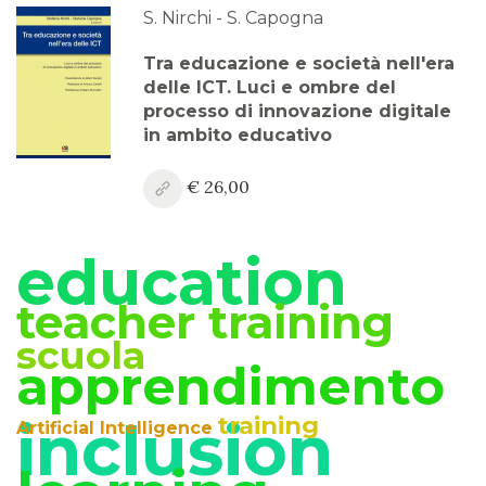
2023
S. Nirchi - S. Capogna
Anno XV, Numero 3
Tra educazione e società nell'era
2023
delle ICT. Luci e ombre del
processo di innovazione digitale
Anno XV, Numero 2
in ambito educativo
2023
€ 26,00
Anno XV, Numero 1
2023 Vol. 2
education
Anno XV
2023 Vol. 1
teacher training
scuola
Anno XIV, Numero 4
apprendimento
2022
inclusion
training
Anno XIV, Numero 3
Artificial Intelligence
2022