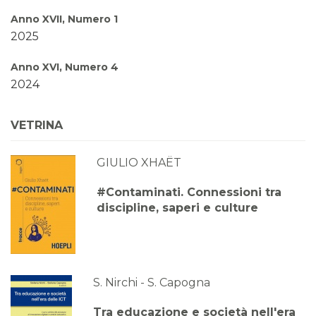
Anno XVII, Numero 1
2025
Anno XVI, Numero 4
2024
Anno XVI, Numero 3
VETRINA
2024
GIULIO XHAËT
Anno XVI, Numero 2
2024
#Contaminati. Connessioni tra
discipline, saperi e culture
Anno XVI, Numero 1
2024
Anno XV, Numero 4
2023
S. Nirchi - S. Capogna
Anno XV, Numero 3
Tra educazione e società nell'era