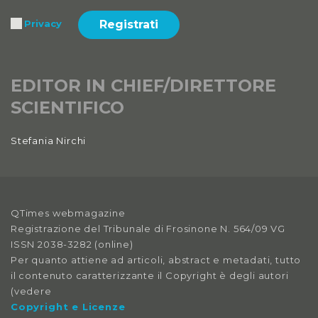
Registrati
Privacy
Anno XI, Numero 3
2019
Anno XI, Numero 2
EDITOR IN CHIEF/DIRETTORE
2019
SCIENTIFICO
Anno XI, Numero 1
Stefania Nirchi
2019
Anno X, Numero 4
2018
QTimes webmagazine
Anno X, Numero 3
Registrazione del Tribunale di Frosinone N. 564/09 VG
2018
ISSN 2038-3282 (online)
Per quanto attiene ad articoli, abstract e metadati, tutto
Anno X, Numero 2
il contenuto caratterizzante il Copyright è degli autori
2018
(vedere
Copyright e Licenze