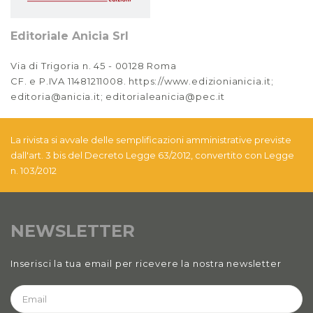
Anno XIII, Numero 3
2021
Editoriale Anicia Srl
Anno XIII, Numero 2
Via di Trigoria n. 45 - 00128 Roma
2021
CF. e P.IVA 11481211008. https://www.edizionianicia.it;
editoria@anicia.it; editorialeanicia@pec.it
Anno XIII, Numero 1
2021
La rivista si avvale delle semplificazioni amministrative previste
Anno XII, Numero 4
dall'art. 3 bis del Decreto Legge 63/2012, convertito con Legge
2020
n. 103/2012
Anno XII, Numero 3
2020
NEWSLETTER
Anno XII
2020 Numero 1 e 2
Inserisci la tua email per ricevere la nostra newsletter
Anno XI, Numero 4
2019