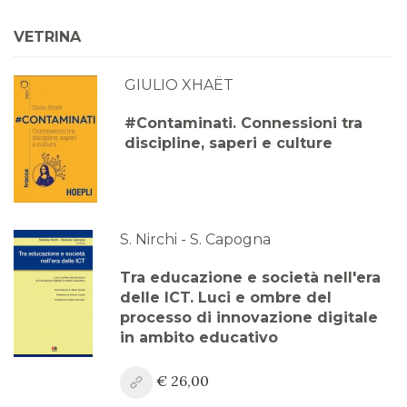
Anno XVI, Numero 3
VETRINA
2024
GIULIO XHAËT
Anno XVI, Numero 2
2024
#Contaminati. Connessioni tra
discipline, saperi e culture
Anno XVI, Numero 1
2024
Anno XV, Numero 4
2023
S. Nirchi - S. Capogna
Anno XV, Numero 3
Tra educazione e società nell'era
2023
delle ICT. Luci e ombre del
processo di innovazione digitale
Anno XV, Numero 2
in ambito educativo
2023
€ 26,00
Anno XV, Numero 1