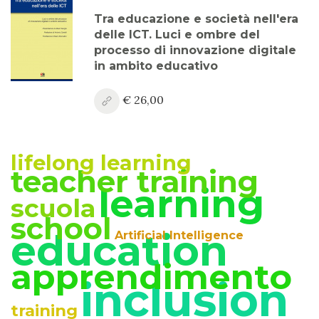
Anno XV, Numero 3
Tra educazione e società nell'era
2023
delle ICT. Luci e ombre del
processo di innovazione digitale
Anno XV, Numero 2
in ambito educativo
2023
€ 26,00
Anno XV, Numero 1
2023 Vol. 2
lifelong learning
Anno XV
teacher training
2023 Vol. 1
learning
scuola
Anno XIV, Numero 4
school
2022
education
Artificial Intelligence
Anno XIV, Numero 3
apprendimento
2022
inclusion
Anno XIV, Numero 2
training