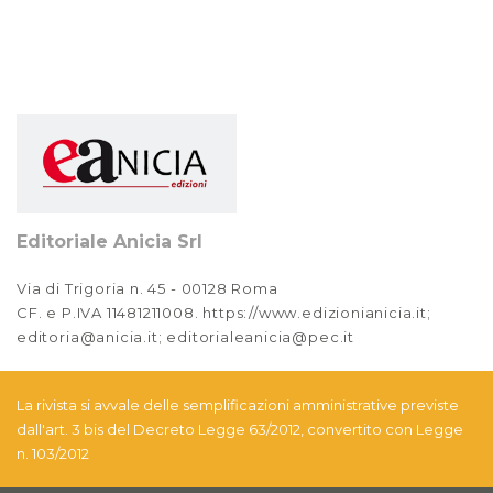
2022
Anno XIV, Numero 1
2022
Anno XIII, Numero 4
2021
Anno XIII, Numero 3
2021
Editoriale Anicia Srl
Anno XIII, Numero 2
Via di Trigoria n. 45 - 00128 Roma
2021
CF. e P.IVA 11481211008. https://www.edizionianicia.it;
editoria@anicia.it; editorialeanicia@pec.it
Anno XIII, Numero 1
2021
La rivista si avvale delle semplificazioni amministrative previste
Anno XII, Numero 4
dall'art. 3 bis del Decreto Legge 63/2012, convertito con Legge
2020
n. 103/2012