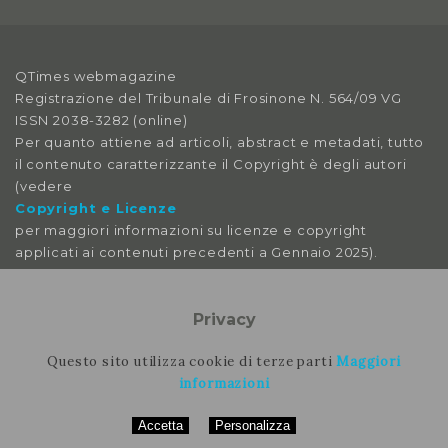
2018
Anno X, Numero 3
QTimes webmagazine
2018
Registrazione del Tribunale di Frosinone N. 564/09 VG
ISSN 2038-3282 (online)
Anno X, Numero 2
Per quanto attiene ad articoli, abstract e metadati, tutto
2018
il contenuto caratterizzante il Copyright è degli autori
(vedere
Anno X, Numero 1
Copyright e Licenze
2018
per maggiori informazioni su licenze e copyright
applicati ai contenuti precedenti a Gennaio 2025).
Anno IX, Numero 4
2017
Le immagini libere da licenza sono tratte da:
pexels
Privacy
Anno IX, Numero 3
pixabay
splitshire
Questo sito utilizza cookie di terze parti
Maggiori
2017
vecteezy
informazioni
Anno IX, Numero 2
Accetta
Personalizza
Per contattare la rimozione contattare il nostro staff
2017