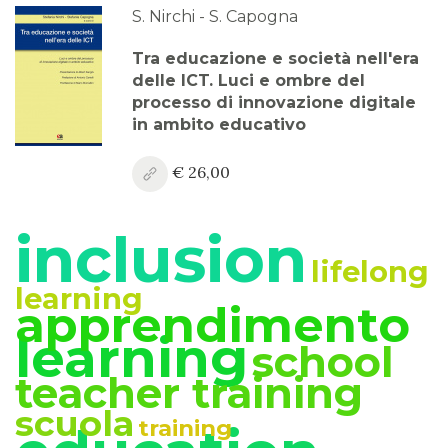
2023
S. Nirchi - S. Capogna
Anno XV, Numero 3
Tra educazione e società nell'era
2023
delle ICT. Luci e ombre del
processo di innovazione digitale
Anno XV, Numero 2
in ambito educativo
2023
€ 26,00
Anno XV, Numero 1
2023 Vol. 2
inclusion
Anno XV
lifelong
2023 Vol. 1
learning
apprendimento
Anno XIV, Numero 4
learning
school
2022
teacher training
Anno XIV, Numero 3
scuola
2022
training