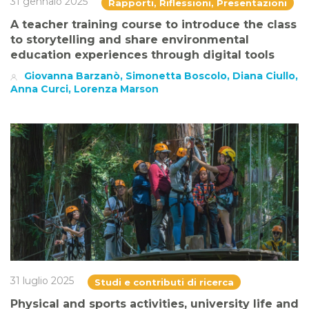
31 gennaio 2025
Rapporti, Riflessioni, Presentazioni
A teacher training course to introduce the class
to storytelling and share environmental
education experiences through digital tools
Giovanna Barzanò, Simonetta Boscolo, Diana Ciullo,
Anna Curci, Lorenza Marson
31 luglio 2025
Studi e contributi di ricerca
Physical and sports activities, university life and