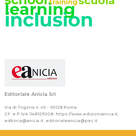
scuola
training
learning
inclusion
Anno XIV, Numero 2
2022
Anno XIV, Numero 1
2022
Anno XIII, Numero 4
2021
Anno XIII, Numero 3
2021
Editoriale Anicia Srl
Anno XIII, Numero 2
2021
Via di Trigoria n. 45 - 00128 Roma
CF. e P.IVA 11481211008. https://www.edizionianicia.it;
Anno XIII, Numero 1
editoria@anicia.it; editorialeanicia@pec.it
2021