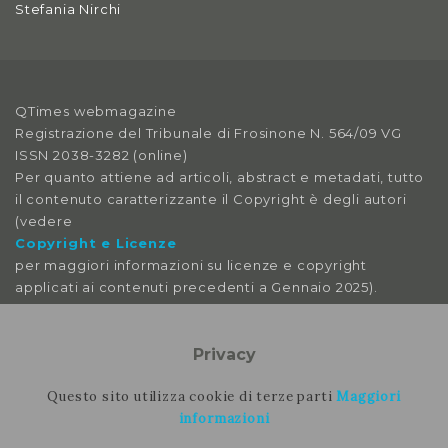
Stefania Nirchi
Anno X, Numero 4
2018
Anno X, Numero 3
QTimes webmagazine
2018
Registrazione del Tribunale di Frosinone N. 564/09 VG
ISSN 2038-3282 (online)
Anno X, Numero 2
Per quanto attiene ad articoli, abstract e metadati, tutto
2018
il contenuto caratterizzante il Copyright è degli autori
(vedere
Anno X, Numero 1
Copyright e Licenze
2018
per maggiori informazioni su licenze e copyright
applicati ai contenuti precedenti a Gennaio 2025).
Anno IX, Numero 4
2017
Le immagini libere da licenza sono tratte da:
pexels
Privacy
Anno IX, Numero 3
pixabay
2017
splitshire
Questo sito utilizza cookie di terze parti
Maggiori
vecteezy
informazioni
Anno IX, Numero 2