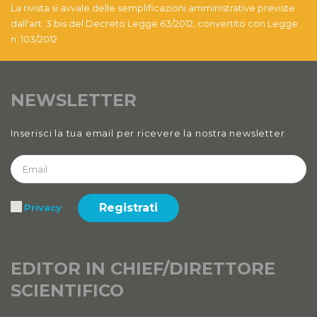
Anno XII, Numero 4
La rivista si avvale delle semplificazioni amministrative previste
2020
dall'art. 3 bis del Decreto Legge 63/2012, convertito con Legge
n. 103/2012
Anno XII, Numero 3
2020
NEWSLETTER
Anno XII
2020 Numero 1 e 2
Inserisci la tua email per ricevere la nostra newsletter
Anno XI, Numero 4
2019
Anno XI, Numero 3
Registrati
Privacy
2019
Anno XI, Numero 2
2019
EDITOR IN CHIEF/DIRETTORE
SCIENTIFICO
Anno XI, Numero 1
2019