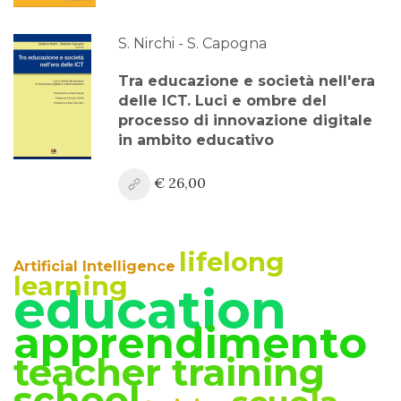
Anno XV, Numero 4
2023
S. Nirchi - S. Capogna
Anno XV, Numero 3
Tra educazione e società nell'era
2023
delle ICT. Luci e ombre del
processo di innovazione digitale
Anno XV, Numero 2
in ambito educativo
2023
€ 26,00
Anno XV, Numero 1
2023 Vol. 2
lifelong
Anno XV
Artificial Intelligence
2023 Vol. 1
learning
education
Anno XIV, Numero 4
apprendimento
2022
teacher training
Anno XIV, Numero 3
school
2022