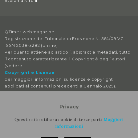
Stefania Nirchi
2019
Anno X, Numero 4
2018
QTimes webmagazine
Anno X, Numero 3
Registrazione del Tribunale di Frosinone N. 564/09 VG
2018
ISSN 2038-3282 (online)
Per quanto attiene ad articoli, abstract e metadati, tutto
Anno X, Numero 2
il contenuto caratterizzante il Copyright è degli autori
2018
(vedere
Copyright e Licenze
Anno X, Numero 1
per maggiori informazioni su licenze e copyright
2018
applicati ai contenuti precedenti a Gennaio 2025).
Anno IX, Numero 4
Le immagini libere da licenza sono tratte da:
pexels
Privacy
2017
pixabay
splitshire
Questo sito utilizza cookie di terze parti
Maggiori
Anno IX, Numero 3
vecteezy
informazioni
2017