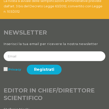
La rivista si avvale delle semplificazioni amministrative previste
Anno XII, Numero 4
dall'art. 3 bis del Decreto Legge 63/2012, convertito con Legge
2020
n. 103/2012
Anno XII, Numero 3
2020
NEWSLETTER
Anno XII
Inserisci la tua email per ricevere la nostra newsletter
2020 Numero 1 e 2
Anno XI, Numero 4
2019
Registrati
Privacy
Anno XI, Numero 3
2019
Anno XI, Numero 2
EDITOR IN CHIEF/DIRETTORE
2019
SCIENTIFICO
Anno XI, Numero 1