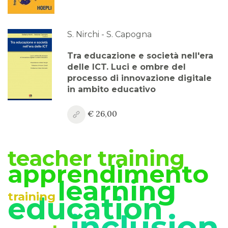
Anno XV, Numero 4
2023
S. Nirchi - S. Capogna
Anno XV, Numero 3
Tra educazione e società nell'era
2023
delle ICT. Luci e ombre del
processo di innovazione digitale
Anno XV, Numero 2
in ambito educativo
2023
€ 26,00
Anno XV, Numero 1
2023 Vol. 2
teacher training
Anno XV
apprendimento
2023 Vol. 1
learning
Anno XIV, Numero 4
training
education
2022
inclusion
Anno XIV, Numero 3