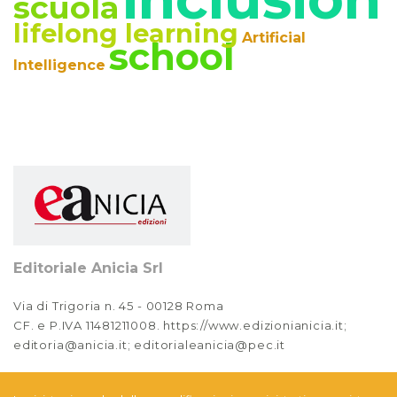
scuola
2022
lifelong learning
Artificial
school
Anno XIV, Numero 2
Intelligence
2022
Anno XIV, Numero 1
2022
Anno XIII, Numero 4
2021
Anno XIII, Numero 3
2021
Editoriale Anicia Srl
Anno XIII, Numero 2
Via di Trigoria n. 45 - 00128 Roma
2021
CF. e P.IVA 11481211008. https://www.edizionianicia.it;
editoria@anicia.it; editorialeanicia@pec.it
Anno XIII, Numero 1
2021