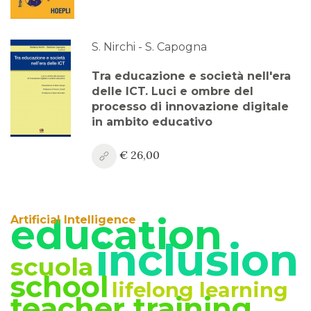
Anno XV, Numero 4
2023
S. Nirchi - S. Capogna
Anno XV, Numero 3
Tra educazione e società nell'era
2023
delle ICT. Luci e ombre del
processo di innovazione digitale
Anno XV, Numero 2
in ambito educativo
2023
€ 26,00
Anno XV, Numero 1
2023 Vol. 2
Anno XV
education
Artificial Intelligence
2023 Vol. 1
inclusion
scuola
Anno XIV, Numero 4
school
2022
lifelong learning
teacher training
Anno XIV, Numero 3