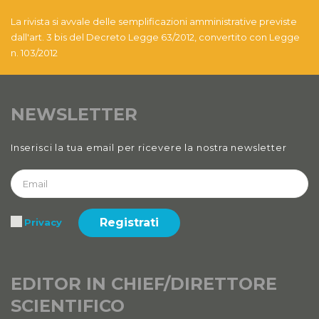
Anno XII, Numero 4
La rivista si avvale delle semplificazioni amministrative previste
2020
dall'art. 3 bis del Decreto Legge 63/2012, convertito con Legge
n. 103/2012
Anno XII, Numero 3
2020
NEWSLETTER
Anno XII
2020 Numero 1 e 2
Inserisci la tua email per ricevere la nostra newsletter
Anno XI, Numero 4
2019
Anno XI, Numero 3
Registrati
Privacy
2019
Anno XI, Numero 2
2019
EDITOR IN CHIEF/DIRETTORE
SCIENTIFICO
Anno XI, Numero 1