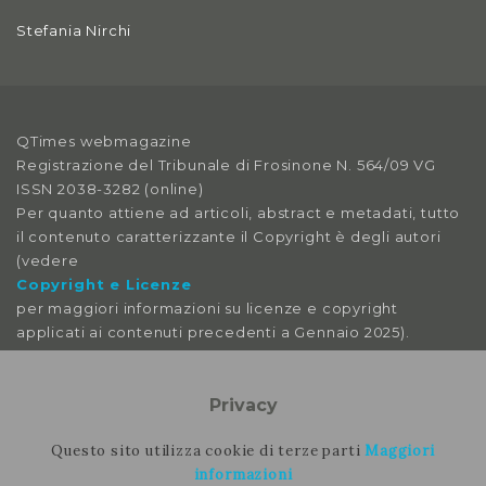
2019
Stefania Nirchi
Anno X, Numero 4
2018
Anno X, Numero 3
QTimes webmagazine
2018
Registrazione del Tribunale di Frosinone N. 564/09 VG
ISSN 2038-3282 (online)
Anno X, Numero 2
Per quanto attiene ad articoli, abstract e metadati, tutto
2018
il contenuto caratterizzante il Copyright è degli autori
(vedere
Anno X, Numero 1
Copyright e Licenze
2018
per maggiori informazioni su licenze e copyright
applicati ai contenuti precedenti a Gennaio 2025).
Anno IX, Numero 4
2017
Le immagini libere da licenza sono tratte da:
pexels
Privacy
Anno IX, Numero 3
pixabay
2017
splitshire
Questo sito utilizza cookie di terze parti
Maggiori
vecteezy
informazioni