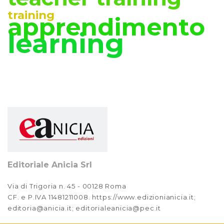
2022
training
apprendimento
Anno XIV, Numero 2
learning
2022
Anno XIV, Numero 1
2022
Anno XIII, Numero 4
2021
Anno XIII, Numero 3
2021
Editoriale Anicia Srl
Anno XIII, Numero 2
2021
Via di Trigoria n. 45 - 00128 Roma
CF. e P.IVA 11481211008. https://www.edizionianicia.it;
Anno XIII, Numero 1
editoria@anicia.it; editorialeanicia@pec.it
2021