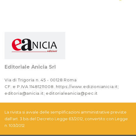
2022
Anno XIV, Numero 1
2022
Anno XIII, Numero 4
2021
Anno XIII, Numero 3
2021
Editoriale Anicia Srl
Anno XIII, Numero 2
Via di Trigoria n. 45 - 00128 Roma
2021
CF. e P.IVA 11481211008. https://www.edizionianicia.it;
editoria@anicia.it; editorialeanicia@pec.it
Anno XIII, Numero 1
2021
La rivista si avvale delle semplificazioni amministrative previste
Anno XII, Numero 4
dall'art. 3 bis del Decreto Legge 63/2012, convertito con Legge
2020
n. 103/2012