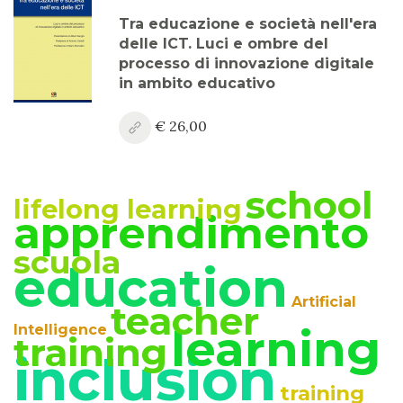
Anno XV, Numero 3
Tra educazione e società nell'era
2023
delle ICT. Luci e ombre del
processo di innovazione digitale
Anno XV, Numero 2
in ambito educativo
2023
€ 26,00
Anno XV, Numero 1
2023 Vol. 2
school
Anno XV
lifelong learning
apprendimento
2023 Vol. 1
scuola
Anno XIV, Numero 4
education
2022
Artificial
teacher
Anno XIV, Numero 3
learning
Intelligence
training
2022
inclusion
Anno XIV, Numero 2
training