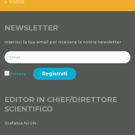
n. 103/2012
2020
Anno XII, Numero 3
2020
NEWSLETTER
Anno XII
Inserisci la tua email per ricevere la nostra newsletter
2020 Numero 1 e 2
Anno XI, Numero 4
2019
Registrati
Privacy
Anno XI, Numero 3
2019
Anno XI, Numero 2
EDITOR IN CHIEF/DIRETTORE
2019
SCIENTIFICO
Anno XI, Numero 1
Stefania Nirchi
2019