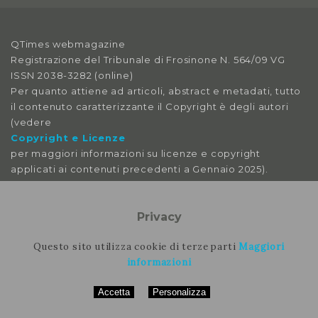
Anno X, Numero 4
2018
QTimes webmagazine
Anno X, Numero 3
Registrazione del Tribunale di Frosinone N. 564/09 VG
2018
ISSN 2038-3282 (online)
Per quanto attiene ad articoli, abstract e metadati, tutto
Anno X, Numero 2
il contenuto caratterizzante il Copyright è degli autori
2018
(vedere
Copyright e Licenze
Anno X, Numero 1
per maggiori informazioni su licenze e copyright
applicati ai contenuti precedenti a Gennaio 2025).
2018
Le immagini libere da licenza sono tratte da:
Anno IX, Numero 4
pexels
Privacy
2017
pixabay
splitshire
Questo sito utilizza cookie di terze parti
Maggiori
Anno IX, Numero 3
vecteezy
informazioni
2017
Accetta
Personalizza
Per contattare la rimozione contattare il nostro staff
Anno IX, Numero 2
2017