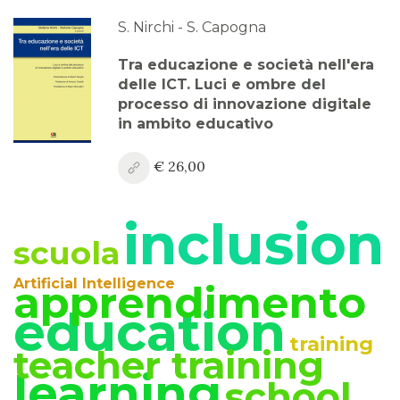
2023
S. Nirchi - S. Capogna
Anno XV, Numero 3
Tra educazione e società nell'era
2023
delle ICT. Luci e ombre del
processo di innovazione digitale
Anno XV, Numero 2
in ambito educativo
2023
€ 26,00
Anno XV, Numero 1
2023 Vol. 2
inclusion
Anno XV
scuola
2023 Vol. 1
Artificial Intelligence
apprendimento
Anno XIV, Numero 4
education
2022
training
teacher training
Anno XIV, Numero 3
learning
school
2022