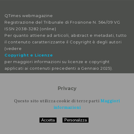
2018
QTimes webmagazine
Anno X, Numero 3
Registrazione del Tribunale di Frosinone N. 564/09 VG
2018
ISSN 2038-3282 (online)
Per quanto attiene ad articoli, abstract e metadati, tutto
Anno X, Numero 2
il contenuto caratterizzante il Copyright è degli autori
2018
(vedere
Copyright e Licenze
Anno X, Numero 1
per maggiori informazioni su licenze e copyright
2018
applicati ai contenuti precedenti a Gennaio 2025).
Anno IX, Numero 4
Le immagini libere da licenza sono tratte da:
pexels
Privacy
2017
pixabay
splitshire
Questo sito utilizza cookie di terze parti
Maggiori
Anno IX, Numero 3
vecteezy
informazioni
2017
Accetta
Personalizza
Per contattare la rimozione contattare il nostro staff
Anno IX, Numero 2
2017