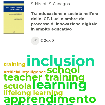
2023
S. Nirchi - S. Capogna
Anno XV, Numero 3
Tra educazione e società nell'era
2023
delle ICT. Luci e ombre del
processo di innovazione digitale
Anno XV, Numero 2
in ambito educativo
2023
€ 26,00
Anno XV, Numero 1
2023 Vol. 2
inclusion
Anno XV
training
2023 Vol. 1
school
Artificial Intelligence
teacher training
Anno XIV, Numero 4
learning
2022
scuola
lifelong learning
Anno XIV, Numero 3
apprendimento
2022