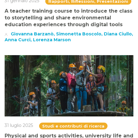
31 gennaio 2025
Rapporti, Riflessioni, Presentazioni
A teacher training course to introduce the class
to storytelling and share environmental
education experiences through digital tools
Giovanna Barzanò, Simonetta Boscolo, Diana Ciullo,
Anna Curci, Lorenza Marson
31 luglio 2025
Studi e contributi di ricerca
Physical and sports activities, university life and