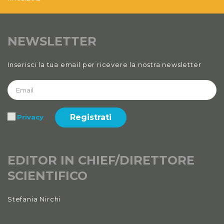
Anno XII, Numero 3
2020
NEWSLETTER
Anno XII
Inserisci la tua email per ricevere la nostra newsletter
2020 Numero 1 e 2
Anno XI, Numero 4
2019
Registrati
Privacy
Anno XI, Numero 3
2019
Anno XI, Numero 2
EDITOR IN CHIEF/DIRETTORE
2019
SCIENTIFICO
Anno XI, Numero 1
Stefania Nirchi
2019
Anno X, Numero 4