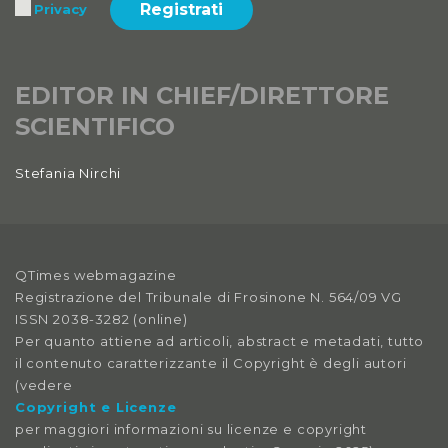
Registrati
Privacy
2019
Anno XI, Numero 2
2019
EDITOR IN CHIEF/DIRETTORE
SCIENTIFICO
Anno XI, Numero 1
2019
Stefania Nirchi
Anno X, Numero 4
2018
Anno X, Numero 3
QTimes webmagazine
2018
Registrazione del Tribunale di Frosinone N. 564/09 VG
ISSN 2038-3282 (online)
Anno X, Numero 2
Per quanto attiene ad articoli, abstract e metadati, tutto
2018
il contenuto caratterizzante il Copyright è degli autori
(vedere
Anno X, Numero 1
Copyright e Licenze
2018
per maggiori informazioni su licenze e copyright