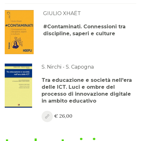
GIULIO XHAËT
Anno XVI, Numero 2
2024
#Contaminati. Connessioni tra
discipline, saperi e culture
Anno XVI, Numero 1
2024
Anno XV, Numero 4
2023
S. Nirchi - S. Capogna
Anno XV, Numero 3
Tra educazione e società nell'era
2023
delle ICT. Luci e ombre del
processo di innovazione digitale
Anno XV, Numero 2
in ambito educativo
2023
€ 26,00
Anno XV, Numero 1
2023 Vol. 2