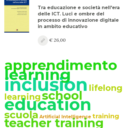
Anno XV, Numero 3
Tra educazione e società nell'era
2023
delle ICT. Luci e ombre del
processo di innovazione digitale
Anno XV, Numero 2
in ambito educativo
2023
€ 26,00
Anno XV, Numero 1
2023 Vol. 2
apprendimento
Anno XV
learning
2023 Vol. 1
inclusion
Anno XIV, Numero 4
lifelong
2022
school
learning
education
Anno XIV, Numero 3
2022
scuola
training
Artificial Intelligence
teacher training
Anno XIV, Numero 2