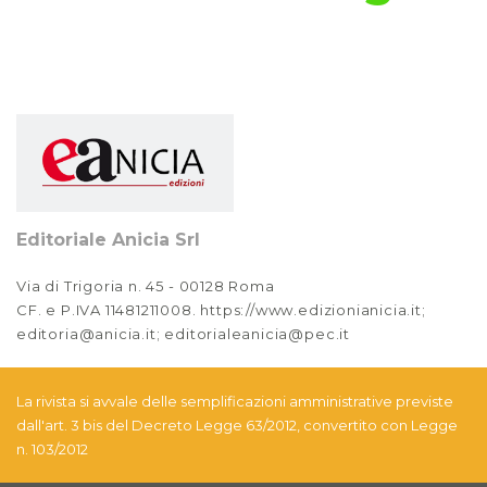
2022
Anno XIV, Numero 1
2022
Anno XIII, Numero 4
2021
Anno XIII, Numero 3
2021
Editoriale Anicia Srl
Anno XIII, Numero 2
Via di Trigoria n. 45 - 00128 Roma
2021
CF. e P.IVA 11481211008. https://www.edizionianicia.it;
editoria@anicia.it; editorialeanicia@pec.it
Anno XIII, Numero 1
2021
La rivista si avvale delle semplificazioni amministrative previste
Anno XII, Numero 4
dall'art. 3 bis del Decreto Legge 63/2012, convertito con Legge
2020
n. 103/2012