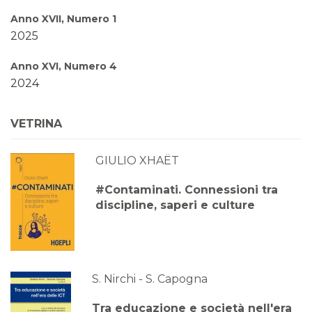
Anno XVII, Numero 1
2025
Anno XVI, Numero 4
2024
Anno XVI, Numero 3
VETRINA
2024
GIULIO XHAËT
Anno XVI, Numero 2
2024
#Contaminati. Connessioni tra
discipline, saperi e culture
Anno XVI, Numero 1
2024
Anno XV, Numero 4
2023
S. Nirchi - S. Capogna
Anno XV, Numero 3
Tra educazione e società nell'era