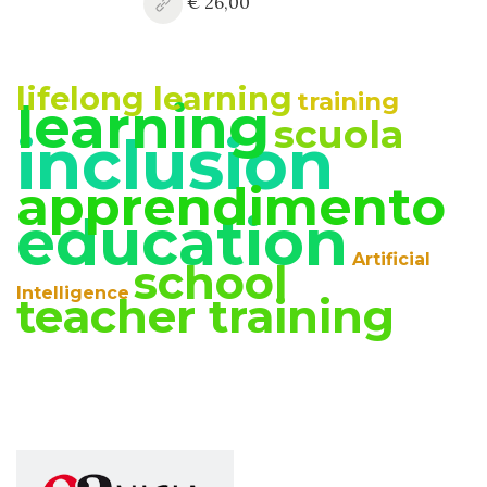
€ 26,00
lifelong learning
training
learning
scuola
inclusion
apprendimento
education
Artificial
school
Intelligence
teacher training