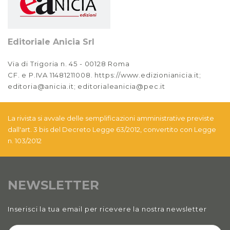
Editoriale Anicia Srl
Via di Trigoria n. 45 - 00128 Roma
CF. e P.IVA 11481211008. https://www.edizionianicia.it;
editoria@anicia.it; editorialeanicia@pec.it
La rivista si avvale delle semplificazioni amministrative previste
dall'art. 3 bis del Decreto Legge 63/2012, convertito con Legge
n. 103/2012
NEWSLETTER
Inserisci la tua email per ricevere la nostra newsletter