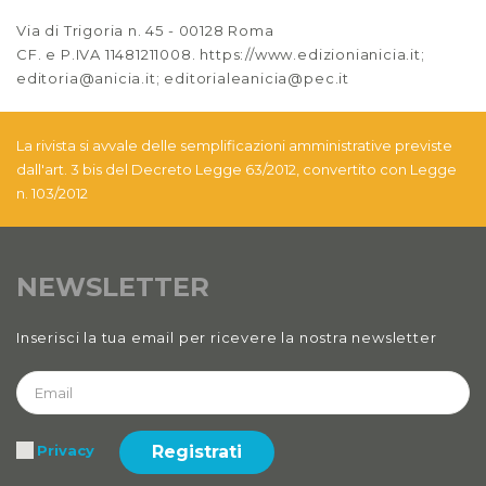
Via di Trigoria n. 45 - 00128 Roma
CF. e P.IVA 11481211008. https://www.edizionianicia.it;
editoria@anicia.it; editorialeanicia@pec.it
La rivista si avvale delle semplificazioni amministrative previste
dall'art. 3 bis del Decreto Legge 63/2012, convertito con Legge
n. 103/2012
NEWSLETTER
Inserisci la tua email per ricevere la nostra newsletter
Registrati
Privacy