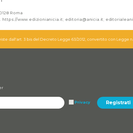
l
 00128 Roma
. https://www.edizionianicia.it; editoria@anicia.it; editorialea
eviste dall'art. 3 bis del Decreto Legge 63/2012, convertito con Legge n
er
Registrati
Privacy