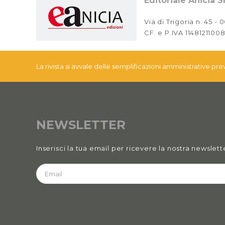
Editoriale Anicia Sr
Via di Trigoria n. 45 -
CF. e P.IVA 11481211008
La rivista si avvale delle semplificazioni amministrative pr
NEWSLETTER
Inserisci la tua email per ricevere la nostra newslett