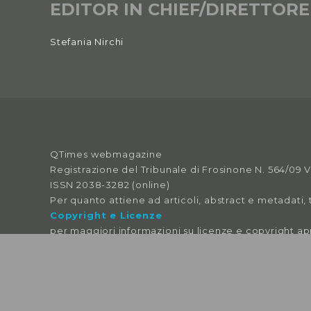
EDITOR IN CHIEF/DIRETTORE
Stefania Nirchi
QTimes webmagazine
Registrazione del Tribunale di Frosinone N. 564/09 
ISSN 2038-3282 (online)
Per quanto attiene ad articoli, abstract e metadati, 
Copyright e Licenze
per maggiori informazioni su licenze e copyright ap
Le immagini libere da licenza sono tratte da:
pexels
pixabay
splitshire