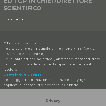
EDITOR IN CHIEF/DIRETTORE
SCIENTIFICO
Stefania Nirchi
QTimes webmagazine
Registrazione del Tribunale di Frosinone N. 564/09 VG
ISSN 2038-3282 (online)
Per quanto attiene ad articoli, abstract e metadati, tutto
il contenuto caratterizzante il Copyright è degli autori
(vedere
Copyright e Licenze
per maggiori informazioni su licenze e copyright
applicati ai contenuti precedenti a Gennaio 2025).
Le immagini libere da licenza sono tratte da:
pexels
Privacy
pixabay