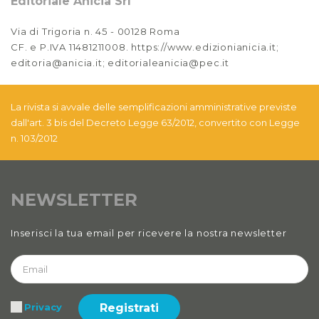
Editoriale Anicia Srl
Via di Trigoria n. 45 - 00128 Roma
CF. e P.IVA 11481211008. https://www.edizionianicia.it;
editoria@anicia.it; editorialeanicia@pec.it
La rivista si avvale delle semplificazioni amministrative previste
dall'art. 3 bis del Decreto Legge 63/2012, convertito con Legge
n. 103/2012
NEWSLETTER
Inserisci la tua email per ricevere la nostra newsletter
Registrati
Privacy