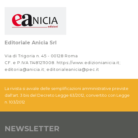
Editoriale Anicia Srl
Via di Trigoria n. 45 - 00128 Roma
CF. e P.IVA 11481211008. https://www.edizionianicia.it;
editoria@anicia.it; editorialeanicia@pec.it
La rivista si avvale delle semplificazioni amministrative previste
dall'art. 3 bis del Decreto Legge 63/2012, convertito con Legge
n. 103/2012
NEWSLETTER