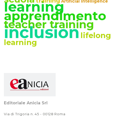
training
learning
Artificial Intelligence
apprendimento
teacher training
inclusion
lifelong
learning
Editoriale Anicia Srl
Via di Trigoria n. 45 - 00128 Roma