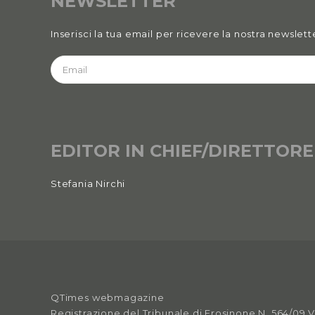
NEWSLETTER
Inserisci la tua email per ricevere la nostra newslett
EDITOR IN CHIEF/DIRETTORE
Stefania Nirchi
QTimes webmagazine
Registrazione del Tribunale di Frosinone N. 564/09 