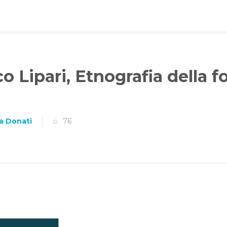
Lipari, Etnografia della f
ia Donati
76