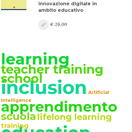
innovazione digitale in
ambito educativo
€ 26,00
learning
teacher training
school
inclusion
Artificial
Intelligence
apprendimento
scuola
lifelong learning
training