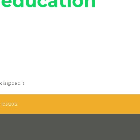
education
nicia@pec.it
. 103/2012