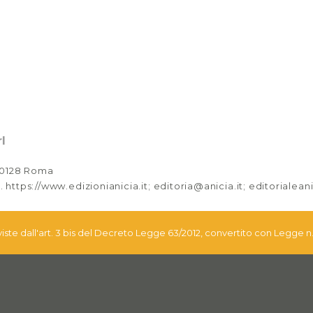
l
 00128 Roma
. https://www.edizionianicia.it; editoria@anicia.it; editorialea
eviste dall'art. 3 bis del Decreto Legge 63/2012, convertito con Legge n