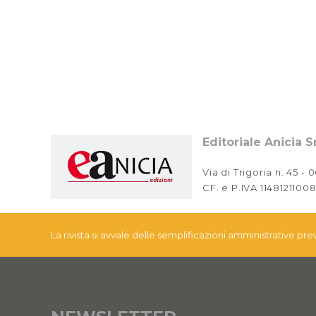
Editoriale Anicia Sr
Via di Trigoria n. 45 -
CF. e P.IVA 11481211008
La rivista si avvale delle semplificazioni amministrative pr