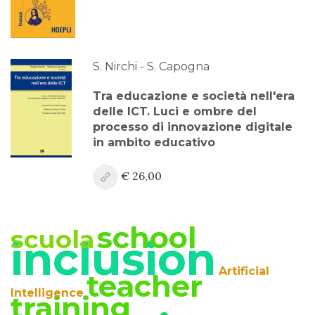
S. Nirchi - S. Capogna
Tra educazione e società nell'era
delle ICT. Luci e ombre del
processo di innovazione digitale
in ambito educativo
€ 26,00
school
scuola
inclusion
Artificial
teacher
Intelligence
training