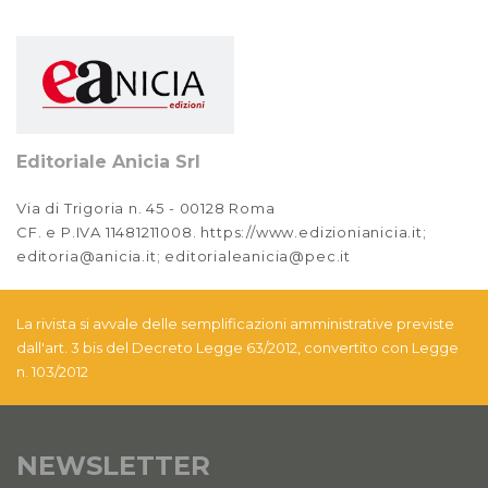
Editoriale Anicia Srl
Via di Trigoria n. 45 - 00128 Roma
CF. e P.IVA 11481211008. https://www.edizionianicia.it;
editoria@anicia.it; editorialeanicia@pec.it
La rivista si avvale delle semplificazioni amministrative previste
dall'art. 3 bis del Decreto Legge 63/2012, convertito con Legge
n. 103/2012
NEWSLETTER