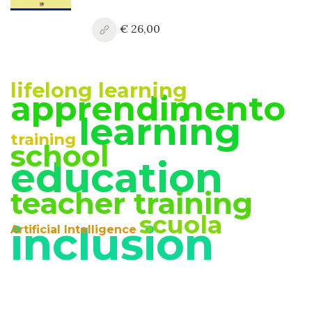
€ 26,00
lifelong learning
apprendimento
learning
training
school
education
teacher training
scuola
inclusion
Artificial Intelligence