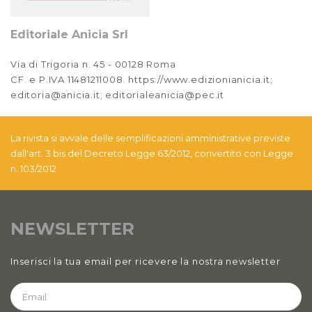
Editoriale Anicia Srl
Via di Trigoria n. 45 - 00128 Roma
CF. e P.IVA 11481211008. https://www.edizionianicia.it;
editoria@anicia.it; editorialeanicia@pec.it
La rivista si avvale delle semplificazioni amministrative previste
dall'art. 3 bis del Decreto Legge 63/2012, convertito con Legge
n. 103/2012
NEWSLETTER
Inserisci la tua email per ricevere la nostra newsletter