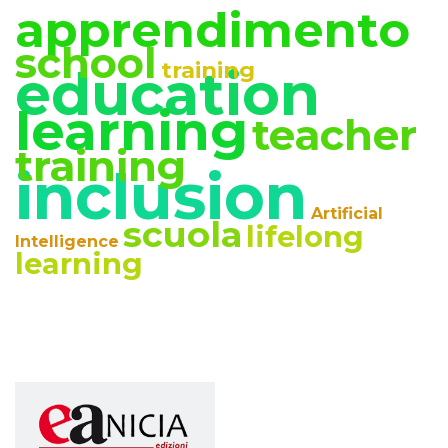
apprendimento
school
training
education
learning
teacher
training
inclusion
Artificial
scuola
lifelong
Intelligence
learning