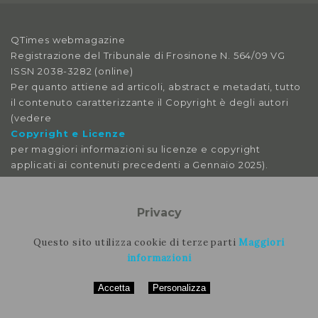
QTimes webmagazine
Registrazione del Tribunale di Frosinone N. 564/09 VG
ISSN 2038-3282 (online)
Per quanto attiene ad articoli, abstract e metadati, tutto
il contenuto caratterizzante il Copyright è degli autori
(vedere
Copyright e Licenze
per maggiori informazioni su licenze e copyright
applicati ai contenuti precedenti a Gennaio 2025).
Le immagini libere da licenza sono tratte da:
pexels
Privacy
pixabay
splitshire
Questo sito utilizza cookie di terze parti
Maggiori
vecteezy
informazioni
Accetta
Personalizza
Per contattare la rimozione contattare il nostro staff