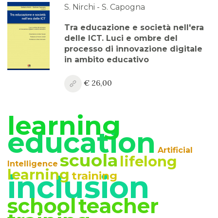
S. Nirchi - S. Capogna
Tra educazione e società nell'era
delle ICT. Luci e ombre del
processo di innovazione digitale
in ambito educativo
€ 26,00
learning
education
Artificial
scuola
lifelong
Intelligence
learning
inclusion
training
school
teacher