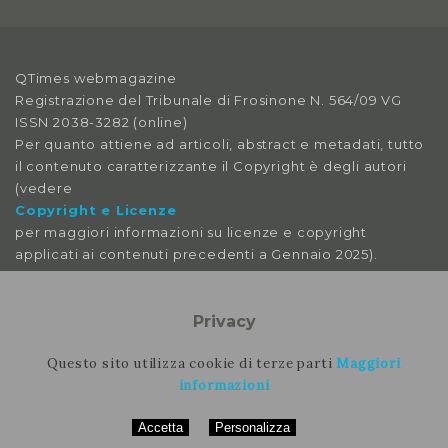
QTimes webmagazine
Registrazione del Tribunale di Frosinone N. 564/09 VG
ISSN 2038-3282 (online)
Per quanto attiene ad articoli, abstract e metadati, tutto
il contenuto caratterizzante il Copyright è degli autori
(vedere
Copyright e Licenze
per maggiori informazioni su licenze e copyright
applicati ai contenuti precedenti a Gennaio 2025).
Le immagini libere da licenza sono tratte da:
pexels
Privacy
pixabay
splitshire
Questo sito utilizza cookie di terze parti
Maggiori
vecteezy
informazioni
Accetta
Personalizza
Per contattare la rimozione contattare il nostro staff