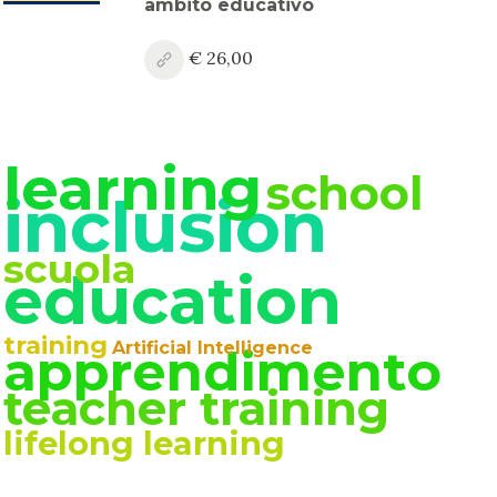
ambito educativo
€ 26,00
learning
school
inclusion
scuola
education
training
Artificial Intelligence
apprendimento
teacher training
lifelong learning