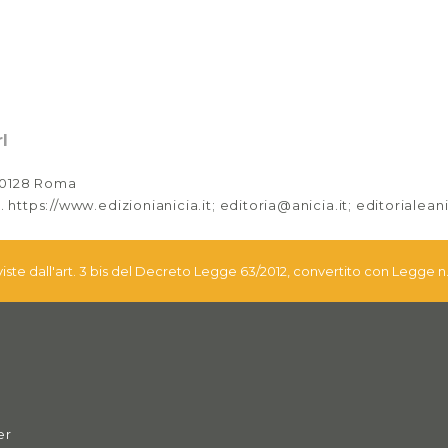
l
 00128 Roma
. https://www.edizionianicia.it; editoria@anicia.it; editorialea
eviste dall'art. 3 bis del Decreto Legge 63/2012, convertito con Legge n
er