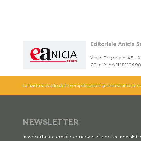
Editoriale Anicia Sr
Via di Trigoria n. 45 -
CF. e P.IVA 11481211008
La rivista si avvale delle semplificazioni amministrative pr
NEWSLETTER
Inserisci la tua email per ricevere la nostra newslett