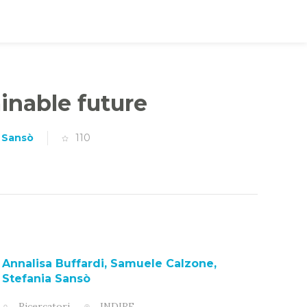
inable future
a Sansò
110
Annalisa Buffardi, Samuele Calzone,
Stefania Sansò
Ricercatori
INDIRE