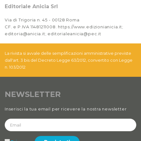
Editoriale Anicia Srl
Via di Trigoria n. 45 - 00128 Roma
CF. e P.IVA 11481211008. https://www.edizionianicia.it;
editoria@anicia.it; editorialeanicia@pec.it
La rivista si avvale delle semplificazioni amministrative previste
dall'art. 3 bis del Decreto Legge 63/2012, convertito con Legge
n. 103/2012
NEWSLETTER
Inserisci la tua email per ricevere la nostra newsletter