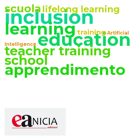
scuola
lifelong learning
inclusion
learning
training
education
Artificial
Intelligence
teacher training
school
apprendimento