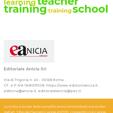
teacher
learning
training
school
training
Editoriale Anicia Srl
Via di Trigoria n. 45 - 00128 Roma
CF. e P.IVA 11481211008. https://www.edizionianicia.it;
editoria@anicia.it; editorialeanicia@pec.it
La rivista si avvale delle semplificazioni amministrative previste
dall'art. 3 bis del Decreto Legge 63/2012, convertito con Legge