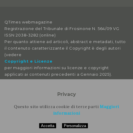
QTimes webmagazine
Registrazione del Tribunale di Frosinone N. 564/09 VG
ISSN 2038-3282 (online)
Per quanto attiene ad articoli, abstract e metadati, tutto
il contenuto caratterizzante il Copyright è degli autori
(vedere
Copyright e Licenze
per maggiori informazioni su licenze e copyright
applicati ai contenuti precedenti a Gennaio 2025).
Le immagini libere da licenza sono tratte da:
pexels
Privacy
pixabay
splitshire
Questo sito utilizza cookie di terze parti
Maggiori
vecteezy
informazioni
Accetta
Personalizza
Per contattare la rimozione contattare il nostro staff