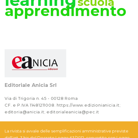
learning
scuola
apprendimento
Editoriale Anicia Srl
Via di Trigoria n. 45 - 00128 Roma
CF. e P.IVA 11481211008. https://www.edizionianicia.it;
editoria@anicia.it; editorialeanicia@pec.it
La rivista si avvale delle semplificazioni amministrative previste
dall'art. 3 bis del Decreto Legge 63/2012, convertito con Legge