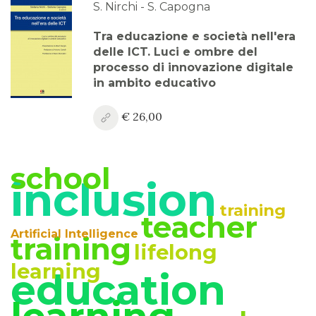
S. Nirchi - S. Capogna
Tra educazione e società nell'era
delle ICT. Luci e ombre del
processo di innovazione digitale
in ambito educativo
€ 26,00
school
inclusion
training
teacher
Artificial Intelligence
training
lifelong
learning
education