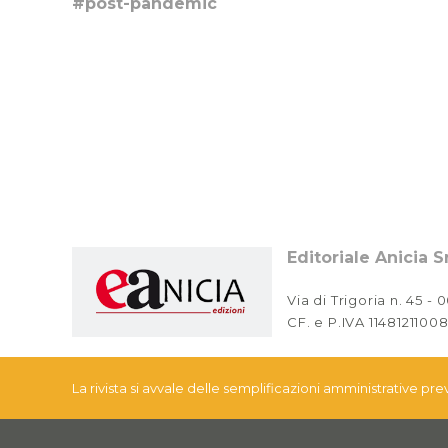
#post-pandemic
Editoriale Anicia Sr
Via di Trigoria n. 45 -
CF. e P.IVA 11481211008
La rivista si avvale delle semplificazioni amministrative pr