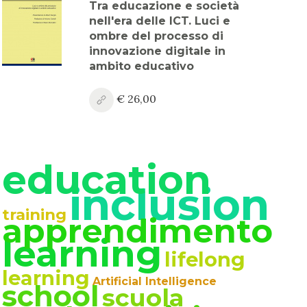
Tra educazione e società
nell'era delle ICT. Luci e
ombre del processo di
innovazione digitale in
ambito educativo
€ 26,00
education
inclusion
training
apprendimento
learning
lifelong
learning
Artificial Intelligence
school
scuola