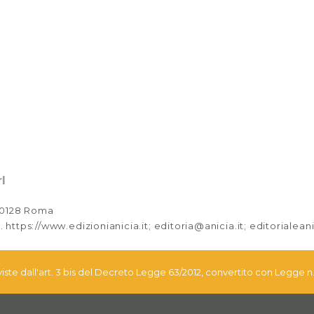
l
 00128 Roma
. https://www.edizionianicia.it; editoria@anicia.it; editorialea
eviste dall'art. 3 bis del Decreto Legge 63/2012, convertito con Legge n