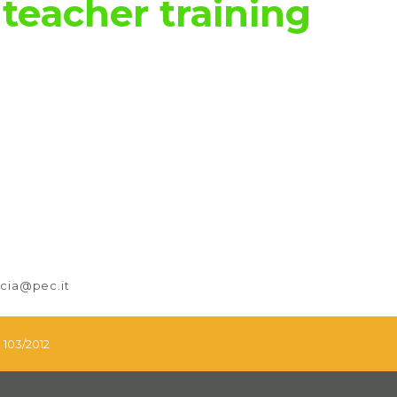
teacher training
nicia@pec.it
. 103/2012