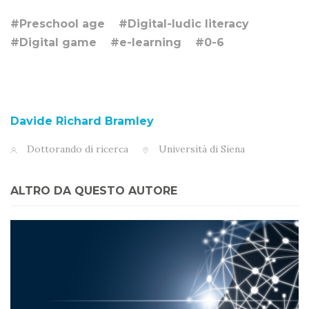
#Preschool age
#Digital-ludic literacy
#Digital game
#e-learning
#0-6
Davide Richard Bramley
Dottorando di ricerca
Università di Siena
ALTRO DA QUESTO AUTORE