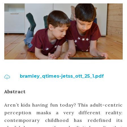
bramley_qtimes-jetss_ott_25_1.pdf
Abstract
Aren’t kids having fun today? This adult-centric
perception masks a very different reality:
contemporary childhood has redefined its