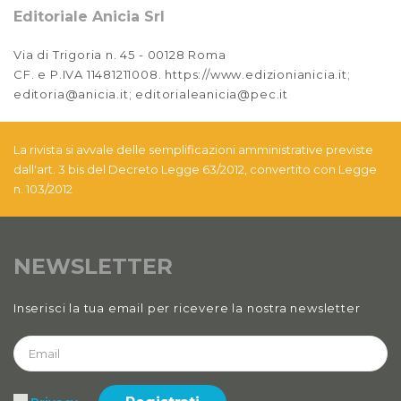
Editoriale Anicia Srl
Via di Trigoria n. 45 - 00128 Roma
CF. e P.IVA 11481211008. https://www.edizionianicia.it;
editoria@anicia.it; editorialeanicia@pec.it
La rivista si avvale delle semplificazioni amministrative previste
dall'art. 3 bis del Decreto Legge 63/2012, convertito con Legge
n. 103/2012
NEWSLETTER
Inserisci la tua email per ricevere la nostra newsletter