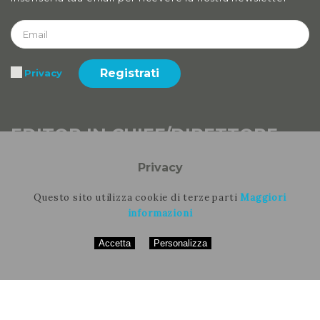
Registrati
Privacy
EDITOR IN CHIEF/DIRETTORE
SCIENTIFICO
Privacy
Stefania Nirchi
Questo sito utilizza cookie di terze parti
Maggiori
informazioni
Accetta
Personalizza
QTimes webmagazine
Registrazione del Tribunale di Frosinone N. 564/09 VG
ISSN 2038-3282 (online)
Per quanto attiene ad articoli, abstract e metadati, tutto