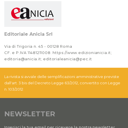
Editoriale Anicia Srl
Via di Trigoria n. 45 - 00128 Roma
CF. e P.IVA 11481211008. https://www.edizionianicia.it;
editoria@anicia.it; editorialeanicia@pec.it
La rivista si avvale delle semplificazioni amministrative previste
dall'art. 3 bis del Decreto Legge 63/2012, convertito con Legge
n. 103/2012
NEWSLETTER
Inserisci la tua email per ricevere la nostra newsletter