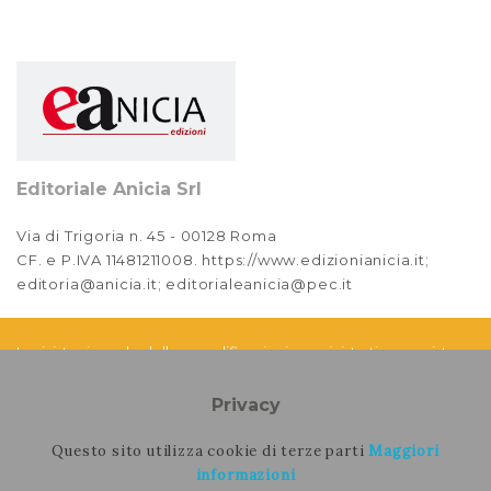
Editoriale Anicia Srl
Via di Trigoria n. 45 - 00128 Roma
CF. e P.IVA 11481211008. https://www.edizionianicia.it;
editoria@anicia.it; editorialeanicia@pec.it
La rivista si avvale delle semplificazioni amministrative previste
dall'art. 3 bis del Decreto Legge 63/2012, convertito con Legge
n. 103/2012
Privacy
Questo sito utilizza cookie di terze parti
Maggiori
informazioni