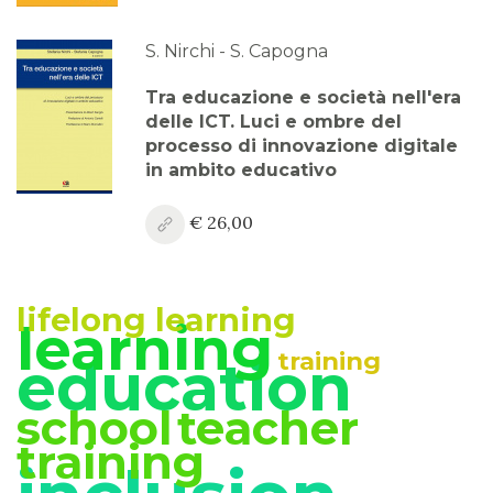
S. Nirchi - S. Capogna
Tra educazione e società nell'era
delle ICT. Luci e ombre del
processo di innovazione digitale
in ambito educativo
€ 26,00
lifelong learning
learning
training
education
school
teacher
training