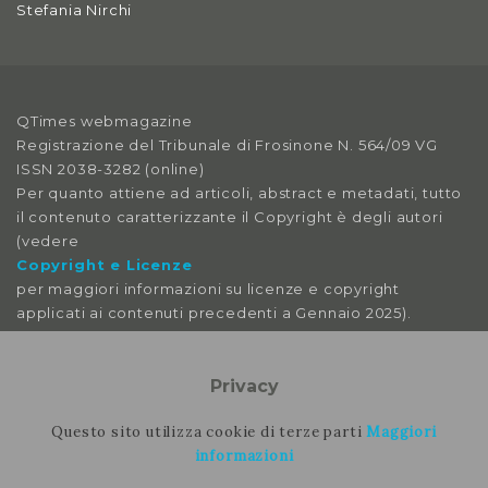
Stefania Nirchi
QTimes webmagazine
Registrazione del Tribunale di Frosinone N. 564/09 VG
ISSN 2038-3282 (online)
Per quanto attiene ad articoli, abstract e metadati, tutto
il contenuto caratterizzante il Copyright è degli autori
(vedere
Copyright e Licenze
per maggiori informazioni su licenze e copyright
applicati ai contenuti precedenti a Gennaio 2025).
Le immagini libere da licenza sono tratte da:
pexels
Privacy
pixabay
splitshire
Questo sito utilizza cookie di terze parti
Maggiori
vecteezy
informazioni