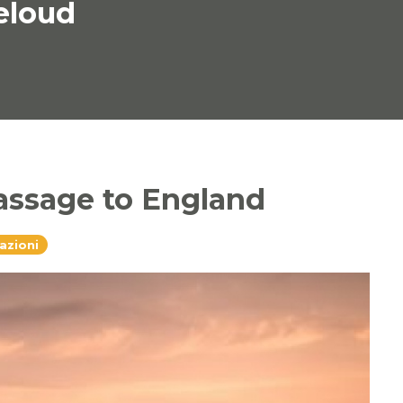
eloud
passage to England
azioni