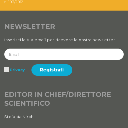
n. 103/2012
2020
Anno XII
2020 Numero 1 e 2
NEWSLETTER
Anno XI, Numero 4
Inserisci la tua email per ricevere la nostra newsletter
2019
Anno XI, Numero 3
2019
Registrati
Privacy
Anno XI, Numero 2
2019
EDITOR IN CHIEF/DIRETTORE
Anno XI, Numero 1
SCIENTIFICO
2019
Anno X, Numero 4
Stefania Nirchi
2018