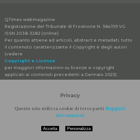
Anno X, Numero 3
2018
QTimes webmagazine
Registrazione del Tribunale di Frosinone N. 564/09 VG
Anno X, Numero 2
ISSN 2038-3282 (online)
2018
Per quanto attiene ad articoli, abstract e metadati, tutto
il contenuto caratterizzante il Copyright è degli autori
Anno X, Numero 1
(vedere
2018
Copyright e Licenze
per maggiori informazioni su licenze e copyright
Anno IX, Numero 4
applicati ai contenuti precedenti a Gennaio 2025).
2017
Le immagini libere da licenza sono tratte da:
Anno IX, Numero 3
pexels
Privacy
2017
pixabay
splitshire
Questo sito utilizza cookie di terze parti
Maggiori
Anno IX, Numero 2
vecteezy
informazioni
2017
Accetta
Personalizza
Per contattare la rimozione contattare il nostro staff
Anno IX, Numero 1