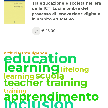
Anno XV, Numero 3
Tra educazione e società nell'era
2023
delle ICT. Luci e ombre del
processo di innovazione digitale
Anno XV, Numero 2
in ambito educativo
2023
€ 26,00
Anno XV, Numero 1
2023 Vol. 2
Anno XV
education
Artificial Intelligence
2023 Vol. 1
learning
Anno XIV, Numero 4
lifelong
scuola
2022
learning
teacher training
Anno XIV, Numero 3
2022
training
apprendimento
inclusion
Anno XIV, Numero 2
2022