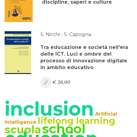
discipline, saperi e culture
Anno XVI, Numero 1
2024
Anno XV, Numero 4
2023
S. Nirchi - S. Capogna
Anno XV, Numero 3
Tra educazione e società nell'era
2023
delle ICT. Luci e ombre del
processo di innovazione digitale
Anno XV, Numero 2
in ambito educativo
2023
€ 26,00
Anno XV, Numero 1
2023 Vol. 2
inclusion
Anno XV
Artificial
2023 Vol. 1
lifelong learning
Intelligence
school
scuola
Anno XIV, Numero 4
2022