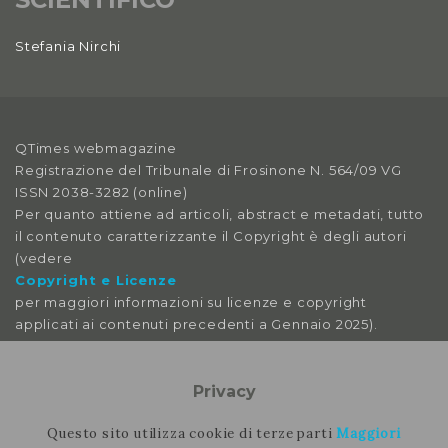
Anno XI, Numero 1
Stefania Nirchi
2019
Anno X, Numero 4
2018
QTimes webmagazine
Anno X, Numero 3
Registrazione del Tribunale di Frosinone N. 564/09 VG
2018
ISSN 2038-3282 (online)
Per quanto attiene ad articoli, abstract e metadati, tutto
Anno X, Numero 2
il contenuto caratterizzante il Copyright è degli autori
2018
(vedere
Copyright e Licenze
Anno X, Numero 1
per maggiori informazioni su licenze e copyright
2018
applicati ai contenuti precedenti a Gennaio 2025).
Anno IX, Numero 4
Le immagini libere da licenza sono tratte da:
pexels
Privacy
2017
pixabay
splitshire
Questo sito utilizza cookie di terze parti
Maggiori
Anno IX, Numero 3