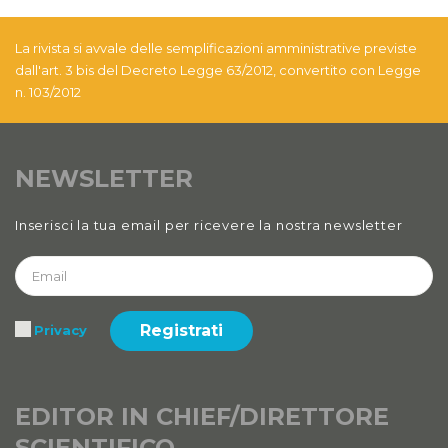
2021
La rivista si avvale delle semplificazioni amministrative previste
Anno XII, Numero 4
dall'art. 3 bis del Decreto Legge 63/2012, convertito con Legge
2020
n. 103/2012
Anno XII, Numero 3
2020
NEWSLETTER
Anno XII
Inserisci la tua email per ricevere la nostra newsletter
2020 Numero 1 e 2
Anno XI, Numero 4
2019
Registrati
Privacy
Anno XI, Numero 3
2019
Anno XI, Numero 2
EDITOR IN CHIEF/DIRETTORE
2019
SCIENTIFICO