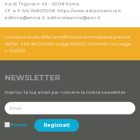
Anno XIII, Numero 2
Via di Trigoria n. 45 - 00128 Roma
2021
CF. e P.IVA 11481211008. https://www.edizionianicia.it;
editoria@anicia.it; editorialeanicia@pec.it
Anno XIII, Numero 1
2021
La rivista si avvale delle semplificazioni amministrative previste
Anno XII, Numero 4
dall'art. 3 bis del Decreto Legge 63/2012, convertito con Legge
2020
n. 103/2012
Anno XII, Numero 3
2020
NEWSLETTER
Anno XII
Inserisci la tua email per ricevere la nostra newsletter
2020 Numero 1 e 2
Anno XI, Numero 4
2019
Registrati
Privacy
Anno XI, Numero 3
2019