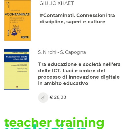
GIULIO XHAËT
Anno XVI, Numero 2
2024
#Contaminati. Connessioni tra
discipline, saperi e culture
Anno XVI, Numero 1
2024
Anno XV, Numero 4
2023
S. Nirchi - S. Capogna
Anno XV, Numero 3
Tra educazione e società nell'era
2023
delle ICT. Luci e ombre del
processo di innovazione digitale
Anno XV, Numero 2
in ambito educativo
2023
€ 26,00
Anno XV, Numero 1
2023 Vol. 2
teacher training
Anno XV
2023 Vol. 1