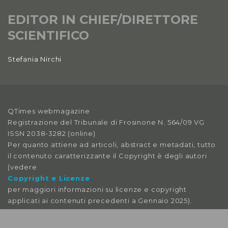
Anno XI, Numero 2
EDITOR IN CHIEF/DIRETTORE
2019
SCIENTIFICO
Anno XI, Numero 1
Stefania Nirchi
2019
Anno X, Numero 4
2018
QTimes webmagazine
Anno X, Numero 3
Registrazione del Tribunale di Frosinone N. 564/09 VG
2018
ISSN 2038-3282 (online)
Per quanto attiene ad articoli, abstract e metadati, tutto
Anno X, Numero 2
il contenuto caratterizzante il Copyright è degli autori
2018
(vedere
Copyright e Licenze
Anno X, Numero 1
per maggiori informazioni su licenze e copyright
2018
applicati ai contenuti precedenti a Gennaio 2025).
Anno IX, Numero 4
Le immagini libere da licenza sono tratte da: