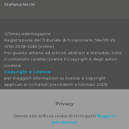
Stefania Nirchi
2019
Anno X, Numero 4
2018
QTimes webmagazine
Anno X, Numero 3
Registrazione del Tribunale di Frosinone N. 564/09 VG
2018
ISSN 2038-3282 (online)
Per quanto attiene ad articoli, abstract e metadati, tutto
Anno X, Numero 2
il contenuto caratterizzante il Copyright è degli autori
2018
(vedere
Copyright e Licenze
Anno X, Numero 1
per maggiori informazioni su licenze e copyright
applicati ai contenuti precedenti a Gennaio 2025).
2018
Le immagini libere da licenza sono tratte da:
Anno IX, Numero 4
pexels
Privacy
2017
pixabay
splitshire
Questo sito utilizza cookie di terze parti
Maggiori
Anno IX, Numero 3
vecteezy
informazioni
2017