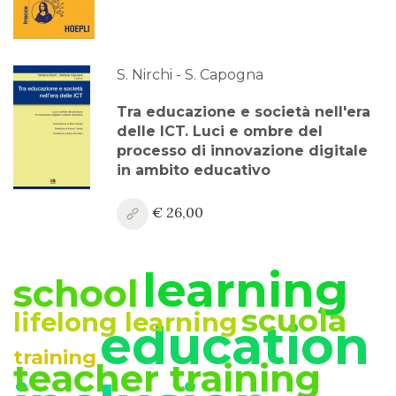
2024
Anno XV, Numero 4
2023
S. Nirchi - S. Capogna
Anno XV, Numero 3
Tra educazione e società nell'era
2023
delle ICT. Luci e ombre del
processo di innovazione digitale
Anno XV, Numero 2
in ambito educativo
2023
€ 26,00
Anno XV, Numero 1
2023 Vol. 2
learning
school
Anno XV
2023 Vol. 1
scuola
lifelong learning
education
Anno XIV, Numero 4
training
teacher training
2022