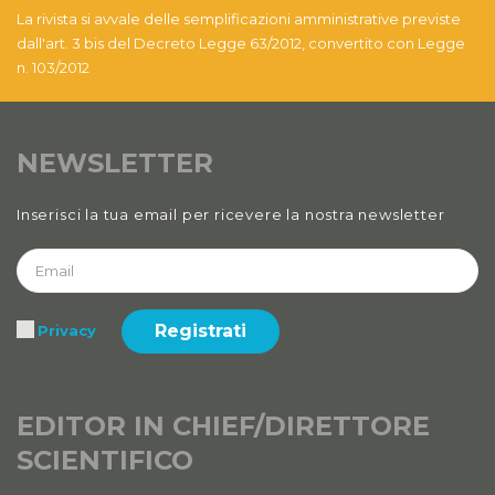
La rivista si avvale delle semplificazioni amministrative previste
Anno XII, Numero 4
dall'art. 3 bis del Decreto Legge 63/2012, convertito con Legge
n. 103/2012
2020
Anno XII, Numero 3
2020
NEWSLETTER
Anno XII
Inserisci la tua email per ricevere la nostra newsletter
2020 Numero 1 e 2
Anno XI, Numero 4
2019
Registrati
Privacy
Anno XI, Numero 3
2019
Anno XI, Numero 2
EDITOR IN CHIEF/DIRETTORE
2019
SCIENTIFICO
Anno XI, Numero 1