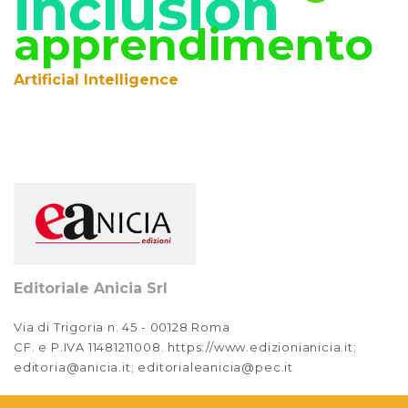
inclusion
Anno XIV, Numero 3
apprendimento
2022
Anno XIV, Numero 2
Artificial Intelligence
2022
Anno XIV, Numero 1
2022
Anno XIII, Numero 4
2021
Anno XIII, Numero 3
2021
Editoriale Anicia Srl
Anno XIII, Numero 2
Via di Trigoria n. 45 - 00128 Roma
2021
CF. e P.IVA 11481211008. https://www.edizionianicia.it;
editoria@anicia.it; editorialeanicia@pec.it
Anno XIII, Numero 1
2021